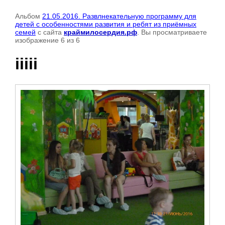
Альбом
21.05.2016. Развлнекательную программу для
детей с особенностями развития и ребят из приёмных
семей
с сайта
краймилосердия.рф
. Вы просматриваете
изображение 6 из 6
iiiii