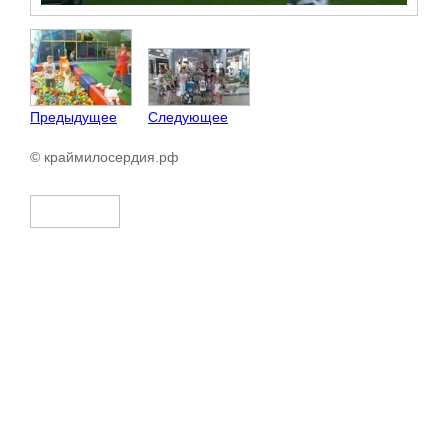
Предыдущее
Следующее
© краймилосердия.рф